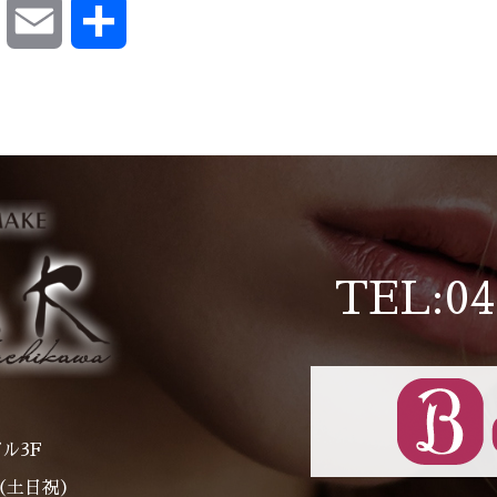
ok
Pocket
Email
共
有
TEL:04
ル3F
～（土日祝）