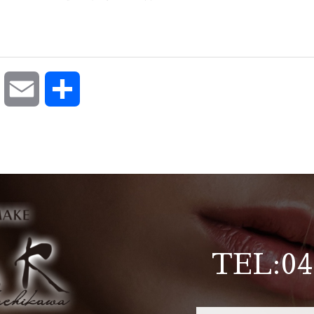
ok
Pocket
Email
共
有
TEL:04