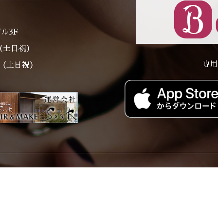
ル3F
～（土日祝）
専用
00（土日祝）
Price
Staff
Style Catalog
Staff Blog
Res
Copyrightc Seek-Corp. All Rights Reserved