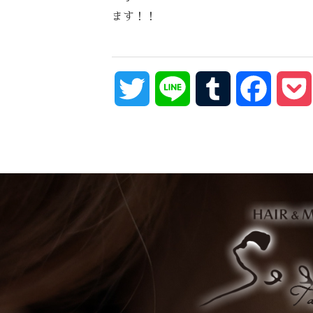
ます！！
Twitter
Line
Tumblr
Facebo