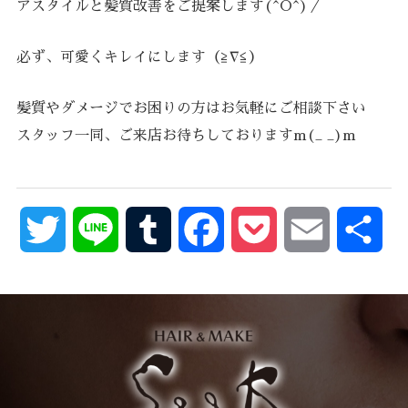
アスタイルと髪質改善をご提案します(^O^)／
必ず、可愛くキレイにします（≧∇≦）
髪質やダメージでお困りの方はお気軽にご相談下さい
スタッフ一同、ご来店お待ちしておりますm(_ _)m
Twitter
Line
Tumblr
Facebook
Pocket
Email
共
有